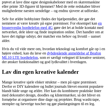
prøvet at lave dine egne designskabeloner med en skæremaskine
eller printe 3D-figurer til hjemmet? Med de rette redskaber bliver
mulighederne næsten uendelige – og endnu sjovere at udforske.
Selv for ældre hobbyister findes der hjælpemidler, der gør det
nemmere at være kreativ på egne præmisser. For eksempel kan
en
brugervenlig bordtelefon med 4G
gøre det let at holde kontakt med
netværket, dele ideer og finde inspiration online. Det handler om at
have det rigtige udstyr, der matcher ens behov og livsstil – uanset
alder.
Hvis du vil vide mere om, hvordan teknologi og komfort går op i en
højere enhed, kan du læse en
dybdegående anmeldelse af Beafon
ML10 LTE bordtelefon
, som er særligt velegnet til kreative seniorer,
der ønsker funktionalitet og god lydkvalitet i hverdagen.
Lav din egen kreative kalender
Mange kreative sjæle elsker struktur – men på egne præmisser.
Derfor er DIY kalendere og bullet journals blevet enormt populære
blandt både unge og ældre. Her kan du kombinere praktiske lister
med dekorativt design, doodles og klistermærker, så det bliver en
fornøjelse at organisere dine dage og projekter. Brug washi-tape,
stempler og farverige tuscher og gør planlægningen til en leg.