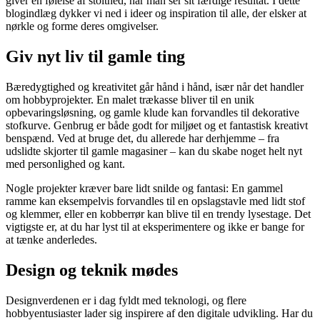
giver en følelse af stolthed, når man ser sit færdige resultat. I dette
blogindlæg dykker vi ned i ideer og inspiration til alle, der elsker at
nørkle og forme deres omgivelser.
Giv nyt liv til gamle ting
Bæredygtighed og kreativitet går hånd i hånd, især når det handler
om hobbyprojekter. En malet trækasse bliver til en unik
opbevaringsløsning, og gamle klude kan forvandles til dekorative
stofkurve. Genbrug er både godt for miljøet og et fantastisk kreativt
benspænd. Ved at bruge det, du allerede har derhjemme – fra
udslidte skjorter til gamle magasiner – kan du skabe noget helt nyt
med personlighed og kant.
Nogle projekter kræver bare lidt snilde og fantasi: En gammel
ramme kan eksempelvis forvandles til en opslagstavle med lidt stof
og klemmer, eller en kobberrør kan blive til en trendy lysestage. Det
vigtigste er, at du har lyst til at eksperimentere og ikke er bange for
at tænke anderledes.
Design og teknik mødes
Designverdenen er i dag fyldt med teknologi, og flere
hobbyentusiaster lader sig inspirere af den digitale udvikling. Har du