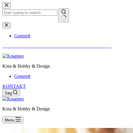
Fortsæt
til
indhold
Ingen
resultater
Generelt
** VI GØR OPMÆRKSOM PÅ AT ALT INDHOLD ER SPONSORERET
Krea & Hobby & Design
Generelt
KONTAKT
Søg
Krea & Hobby & Design
Menu