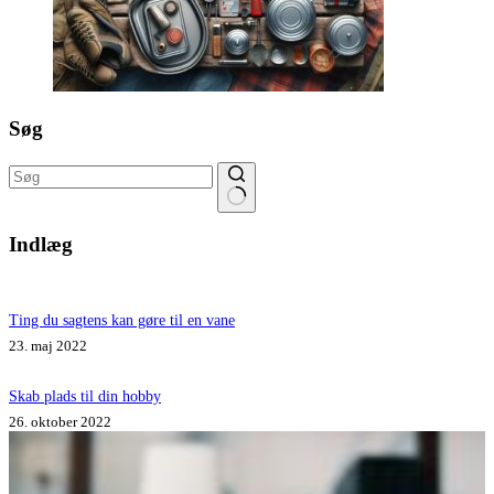
Søg
Ingen
resultater
Indlæg
Ting du sagtens kan gøre til en vane
23. maj 2022
Skab plads til din hobby
26. oktober 2022